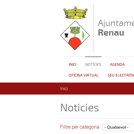
Vés al contingut
Ajuntame
Renau
INICI
NOTÍCIES
AGENDA
OFICINA VIRTUAL
SEU ELECTRÒN
Esteu aquí
Inici
Noticies
Filtre per categoria