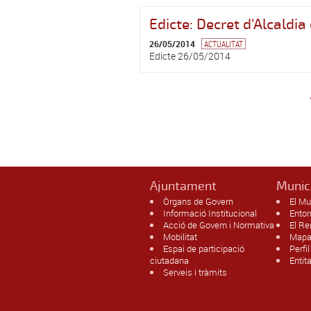
Edicte: Decret d'Alcaldi
26/05/2014
ACTUALITAT
Edicte 26/05/2014
Pàgines
Ajuntament
Munic
Òrgans de Govern
El Mu
Informació Institucional
Entor
Acció de Govern i Normativa
El R
Mobilitat
Mapa
Espai de participació
Perfi
ciutadana
Entit
Serveis i tràmits