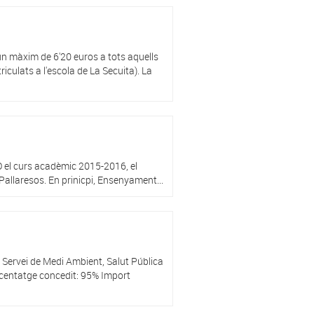
un màxim de 6'20 euros a tots aquells
culats a l'escola de La Secuita). La
O el curs acadèmic 2015-2016, el
s Pallaresos. En prinicpi, Ensenyament...
 Servei de Medi Ambient, Salut Pública
ercentatge concedit: 95% Import