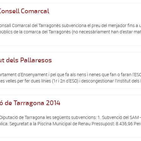
Consell Comarcal
Consall Comarcal del Tarragonès subvenciona el preu del menjador fins a 
públics de la comarca del Tarragonès (no necessàriament han d'estar matri
ut dels Pallaresos
tament d'Ensenyament i pel que fa als nens i nenes que fan o faran l'ES
les velles per fer dues línies (1r i 2n d'ESO) i descongestionar l'Institut del
ió de Tarragona 2014
Diputació de Tarragona les següents subvencions: 1. Subvenció del SAM -
pública: Seguretat a la Piscina Municipal de Renau Pressupost: 8.436,96 P