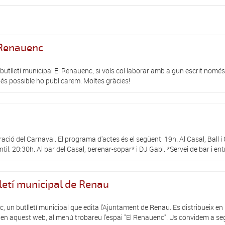
l Renauenc
tlletí municipal El Renauenc, si vols col·laborar amb algun escrit només 
i és possible ho publicarem. Moltes gràcies!
ració del Carnaval. El programa d'actes és el següent: 19h. Al Casal, Ball 
til. 20:30h. Al bar del Casal, berenar-sopar* i DJ Gabi. *Servei de bar i ent
lletí municipal de Renau
 un butlletí municipal que edita l'Ajuntament de Renau. Es distribueix en p
 en aquest web, al menú trobareu l'espai "El Renauenc". Us convidem a seg