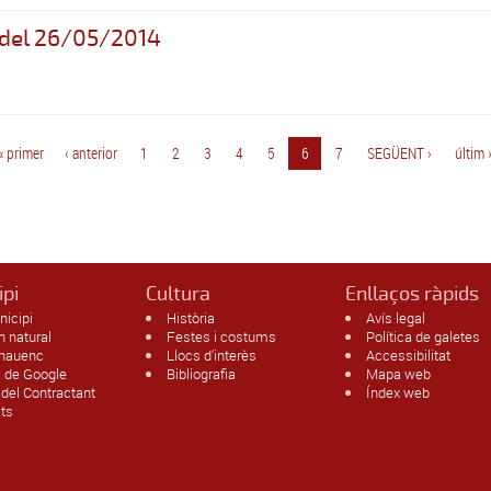
a del 26/05/2014
« primer
‹ anterior
1
2
3
4
5
6
7
SEGÜENT ›
últim 
ipi
Cultura
Enllaços ràpids
nicipi
Història
Avís legal
n natural
Festes i costums
Política de galetes
enauenc
Llocs d'interès
Accessibilitat
 de Google
Bibliografia
Mapa web
l del Contractant
Índex web
ats