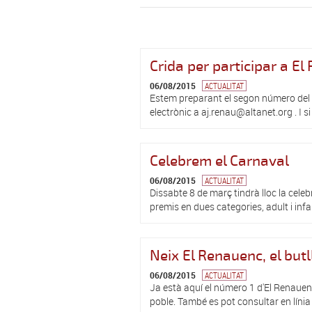
Crida per participar a E
06/08/2015
ACTUALITAT
Estem preparant el segon número del bu
electrònic a aj.renau@altanet.org . I s
Celebrem el Carnaval
06/08/2015
ACTUALITAT
Dissabte 8 de març tindrà lloc la celeb
premis en dues categories, adult i infan
Neix El Renauenc, el but
06/08/2015
ACTUALITAT
Ja està aquí el número 1 d'El Renauenc,
poble. També es pot consultar en línia