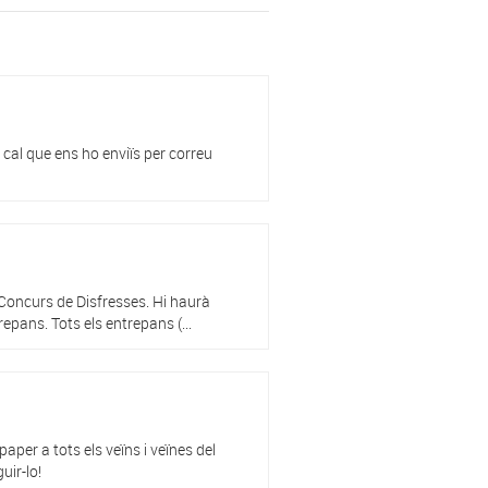
cal que ens ho enviïs per correu
i Concurs de Disfresses. Hi haurà
repans. Tots els entrepans (...
aper a tots els veïns i veïnes del
uir-lo!