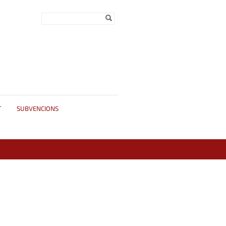
Formulari de
Cerca
cerca
T
SUBVENCIONS