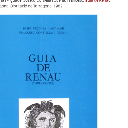
na i Aiguadé, Josep; Cortiella i Odena, Francesc.
Guia de Renau
.
gona: Diputació de Tarragona, 1982.