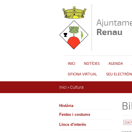
Vés al contingut
Ajuntame
Renau
INICI
NOTÍCIES
AGENDA
OFICINA VIRTUAL
SEU ELECTRÒN
Esteu aquí
Inici
»
Cultura
Bi
Història
Festes i costums
CUL
Llocs d'interès