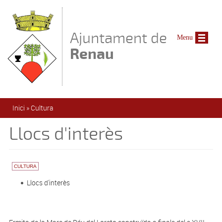
Vés al contingut
Ajuntament de
Menu
Renau
Esteu aquí
Inici
»
Cultura
Llocs d'interès
CULTURA
Llocs d'interès