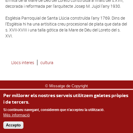
Ermita de la Mare de Déu del Loreto construïda a finals del s.XVII,
decorada i reformada per l'arquitecte Josep M. Jujol l'any 1930.
Església Parroquial de Santa Llúcia construïda l'any 1769. Dins de
l'Església hi ha una artísitica creu procesional de plata que data del
s. XVII-XVIII i una talla gótica de la Mare de Déu del Loreto del s.
XVI.
Llocs interes
cultura
© Missatge de Copyright
Per millorar els nostres serveis utilitzem galetes pròpies
i de tercers.
Si continueu navegant, considerem que n'accepteu la utilització.
Més informació
Accepto