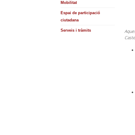
Man
Mobilitat
Espai de participació
Alca
ciutadana
Serveis i tràmits
Aques
Caste
Jor
Arg
Regi