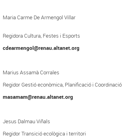
ia Carme De Armengol Villar
dora Cultura, Festes i Esports
cdearmengol@renau.altanet.org
ius Assamà Corrales
dor Gestió econòmica, Planificació i Coordinació
masamam@renau.altanet.org
us Dalmau Viñals
dor Transició ecològica i territori