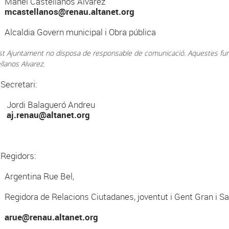
el Castellanos Alvarez
mcastellanos@renau.altanet.org
ldia Govern municipal i Obra pública
t Ajuntament no disposa de responsable de comunicació. Aquestes funcio
llanos Alvarez.
Secretari:
di Balagueró Andreu
aj.renau@altanet.org
Regidors:
entina Rue Bel,
dora de Relacions Ciutadanes, joventut i Gent Gran i Sa
arue@renau.altanet.org