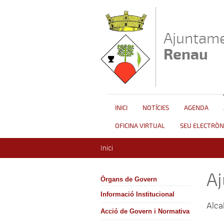
Vés al contingut
Ajuntame
Renau
INICI
NOTÍCIES
AGENDA
OFICINA VIRTUAL
SEU ELECTRÒN
Esteu aquí
Inici
A
Òrgans de Govern
Informació Institucional
Alca
Acció de Govern i Normativa