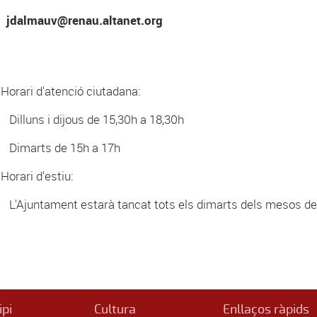
jdalmauv@renau.altanet.org
Horari d'atenció ciutadana:
uns i dijous de 15,30h a 18,30h
arts de 15h a 17h
Horari d'estiu:
untament estarà tancat tots els dimarts dels mesos de ju
ipi
Cultura
Enllaços ràpids