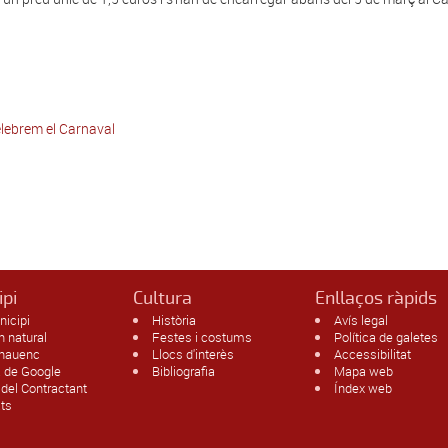
lebrem el Carnaval
ipi
Cultura
Enllaços ràpids
nicipi
Història
Avís legal
n natural
Festes i costums
Política de galetes
enauenc
Llocs d'interès
Accessibilitat
 de Google
Bibliografia
Mapa web
l del Contractant
Índex web
ats