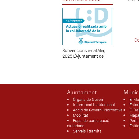
Ce
Subvencions e-catàleg
2025 L'Ajuntament de...
Ajuntament
Munic
Òrgans de Govern
El Mu
Informació Institucional
Entor
Acció de Govern i Normativa
El R
Mobilitat
Mapa
Espai de participació
Perfi
ciutadana
Entit
Serveis i tràmits