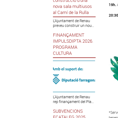
construcció d’una
19h.
A
nova sala multiusos
al Camí de la Rulla
20:30
L’Ajuntament de Renau
preveu construir un nou...
FINANÇAMENT
IMPULSDIPTA 2026.
PROGRAMA
CULTURA
L'Ajuntament de Renau
rep finançament del Pla...
SUBVENCIONS
*Serv
ECATALEG 2025
tenen