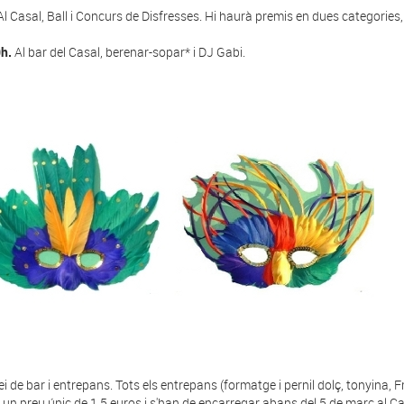
l Casal, Ball i Concurs de Disfresses. Hi haurà premis en dues categories, a
h.
Al bar del Casal, berenar-sopar* i DJ Gabi.
ei de bar i entrepans. Tots els entrepans (formatge i pernil dolç, tonyina, 
 un preu únic de 1,5 euros i s'han de encarregar abans del 5 de març al Ca