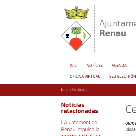
Vés al contingut
Ajuntame
Renau
INICI
NOTÍCIES
AGENDA
OFICINA VIRTUAL
SEU ELECTRÒN
Esteu aquí
Inici
»
Notícies
Noticias
Ce
relacionadas
L’Ajuntament de
06/0
Renau impulsa la
Dissa