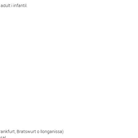
dult i infantil.
Frankfurt, Bratswurt o llonganissa)
sal.