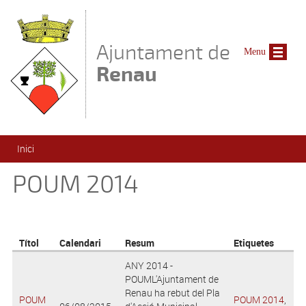
Vés al contingut
Ajuntament de
Menu
Renau
Esteu aquí
Inici
POUM 2014
Títol
Calendari
Resum
Etiquetes
ANY 2014 -
POUML'Ajuntament de
Renau ha rebut del Pla
POUM
POUM 2014
,