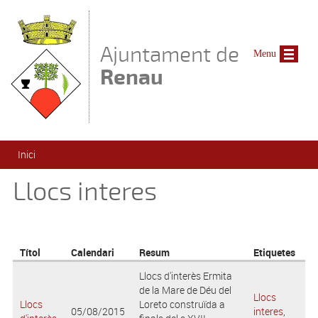
Vés al contingut
Ajuntament de
Menu
Renau
Esteu aquí
Inici
Llocs interes
Títol
Calendari
Resum
Etiquetes
Llocs d'interès Ermita
de la Mare de Déu del
Llocs
Llocs
Loreto construïda a
05/08/2015
interes
,