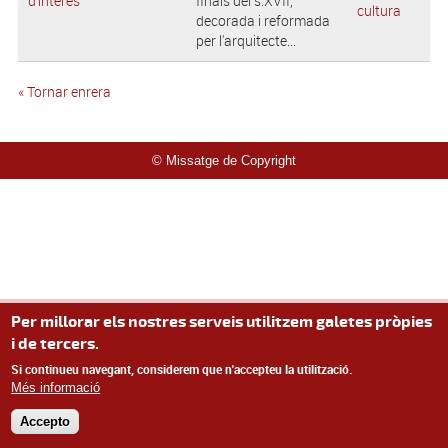
d'interès
finals del s.XVII,
cultura
decorada i reformada
per l'arquitecte...
« Tornar enrera
© Missatge de Copyright
Per millorar els nostres serveis utilitzem galetes pròpies
i de tercers.
Si continueu navegant, considerem que n'accepteu la utilització.
Més informació
Accepto