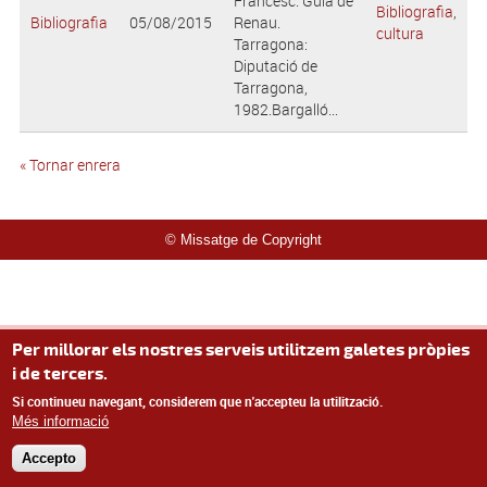
Francesc. Guia de
Bibliografia
,
Bibliografia
05/08/2015
Renau.
cultura
Tarragona:
Diputació de
Tarragona,
1982.Bargalló...
« Tornar enrera
© Missatge de Copyright
Per millorar els nostres serveis utilitzem galetes pròpies
i de tercers.
Si continueu navegant, considerem que n'accepteu la utilització.
Més informació
Accepto