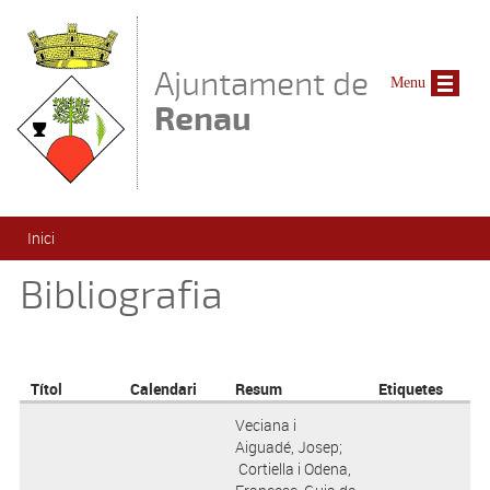
Vés al contingut
Ajuntament de
Menu
Renau
Esteu aquí
Inici
Bibliografia
Títol
Calendari
Resum
Etiquetes
Veciana i
Aiguadé, Josep;
Cortiella i Odena,