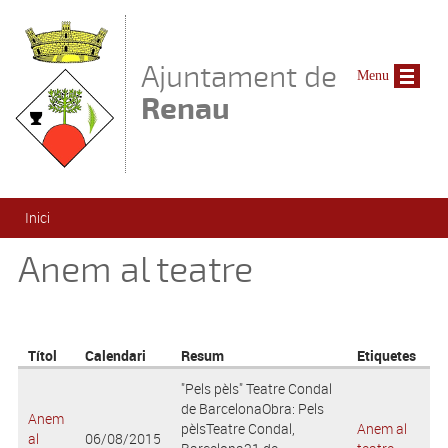
Vés al contingut
Ajuntament de
Menu
Renau
Esteu aquí
Inici
Anem al teatre
Títol
Calendari
Resum
Etiquetes
"Pels pèls" Teatre Condal
de BarcelonaObra: Pels
Anem
pèlsTeatre Condal,
Anem al
al
06/08/2015