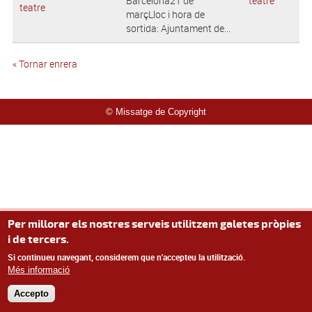
Barcelona21 de
teatre
teatre
marçLloc i hora de
sortida: Ajuntament de...
« Tornar enrera
© Missatge de Copyright
Per millorar els nostres serveis utilitzem galetes pròpies
i de tercers.
Si continueu navegant, considerem que n'accepteu la utilització.
Més informació
Accepto